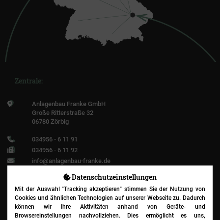
Zentrale:
Anlagenbau Franke GmbH
Große Ritterstraße 32
06780 Zörbig
034956 - 6 11 91
034956 - 6 11 92
info@anlagenbau-franke.de
Datenschutz­einstellungen
Mit der Auswahl "Tracking akzeptieren" stimmen Sie der Nutzung von
Cookies und ähnlichen Technologien auf unserer Webseite zu. Dadurch
Niederlassung:
können wir Ihre Aktivitäten anhand von Geräte- und
Browsereinstellungen nachvollziehen. Dies ermöglicht es uns,