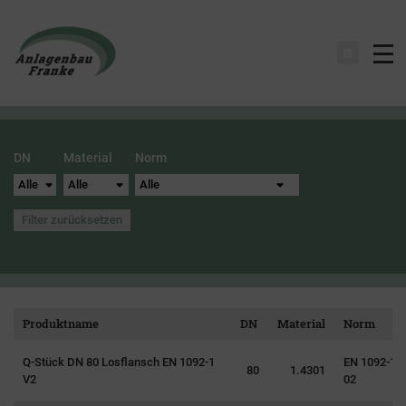
Na
DN
Material
Norm
Filter zurücksetzen
Produktname
DN
Material
Norm
Q-Stück DN 80 Losflansch EN 1092-1
EN 1092-1 T
80
1.4301
V2
02