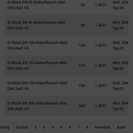
Q-Stück DN 65 Alulosflansch ähnl.
ähnl. DIN 2
65
1.4571
DIN 2642 V4
Typ 02
Q-Stück DN 80 Alulosflansch ähnl.
ähnl. DIN 2
80
1.4571
DIN 2642 V4
Typ 02
Q-Stück DN 100 Alulosflansch ähnl.
ähnl. DIN 2
100
1.4571
DIN 2642 V4
Typ 02
Q-Stück DN 125 Alulosflansch ähnl.
ähnl. DIN 2
125
1.4571
DIN 2642 V4
Typ 02
Q-Stück DN 150 Alulosflansch ähnl.
ähnl. DIN 2
150
1.4571
DIN 2642 V4
Typ 02
Q-Stück DN 200 Alulosflansch ähnl.
ähnl. DIN 2
200
1.4571
DIN 2642 V4
Typ 02
Navigation überspringen
5
nfang
Zurück
2
3
4
6
7
8
Vorwärts
Ende